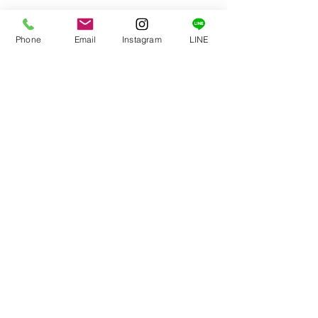
Phone
Email
Instagram
LINE
屋根
屋根屋
屋根工事
板金屋
クレストアール
カバー工法
トップライト
最新記事
すべて表示