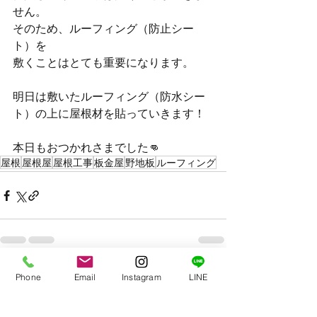
せん。
そのため、ルーフィング（防止シー
ト）を
敷くことはとても重要になります。
明日は敷いたルーフィング（防水シー
ト）の上に屋根材を貼っていきます！
本日もおつかれさまでした👊
屋根
屋根屋
屋根工事
板金屋
野地板
ルーフィング
最新記事
すべて表示
Phone
Email
Instagram
LINE